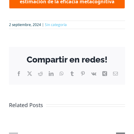
estimación de la eficacia metacognitiva
2 septiembre, 2024
|
Sin categoría
Compartir en redes!
Facebook
X
Reddit
LinkedIn
WhatsApp
Tumblr
Pinterest
Vk
Xing
Email
Formulario
Related Posts
para
Carteler
investigadores
de