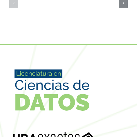
y
grupos
grupos
de
de
investig
investigación