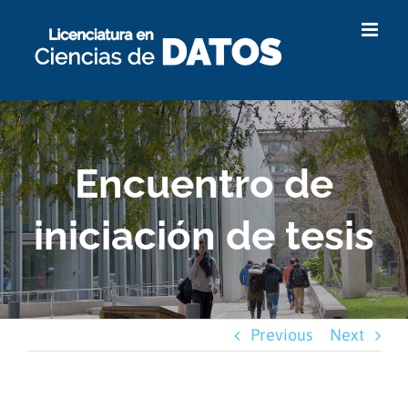
Skip
to
content
Encuentro de
iniciación de tesis
Previous
Next