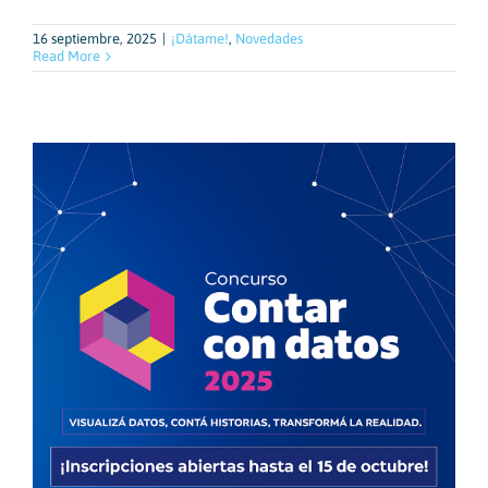
16 septiembre, 2025
|
¡Dátame!
,
Novedades
Read More