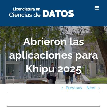
Skip
to
content
Abrieron las
aplicaciones para
Khipu 2025
Previous
Next